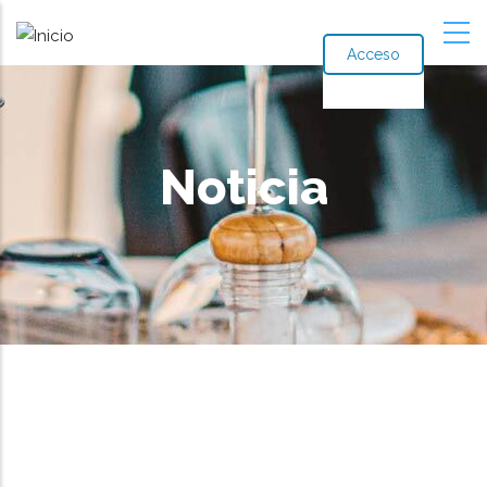
Acceso
Noticia
Ruta
de
navegación