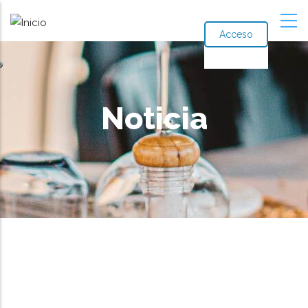
Acceso
Noticia
Ruta
de
navegación